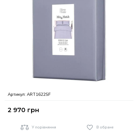
Артикул:
ART1622SF
2 970
грн
У порівняння
В обране