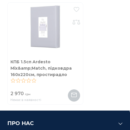
КПБ 1.5сп Ardesto
Mix&amp;Match, підковдра
160х220см, простирадло
180х240см, наволочки (2)
50х70см, 100% бавовна,
0
2 970
сатин, сірий світлий
грн
Немає в наявності
ПРО НАС