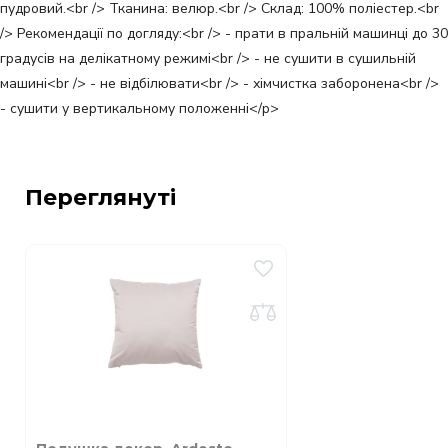
пудровий.<br /> Тканина: велюр.<br /> Склад: 100% поліестер.<br
/> Рекомендації по догляду:<br /> - прати в пральній машинці до 30
градусів на делікатному режимі<br /> - не сушити в сушильній
машині<br /> - не відбілювати<br /> - хімчистка заборонена<br />
- сушити у вертикальному положенні</p>
Переглянуті