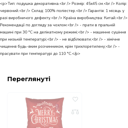
<p>Тип: подушка декоративна.<br /> Розмір: 45х45 см.<br /> Колір:
червоний.<br /> Склад: 100% поліестер.<br /> Гарантія: 1 місяць у
разі виробничого дефекту.<br /> Країна виробництва: Китай.<br />
Рекомендації по догляду за чохлом:<br /> - прати в пральній
машині при 30 °C на делікатному режимі;<br /> - машинне сушіння
при низькій температурі;<br /> - не відбілювати;<br /> - хімічне
чищення будь-яким розчинником, крім трихлоретилену;<br /> -
прасувати при температурі до 110 °C.</p>
Переглянуті