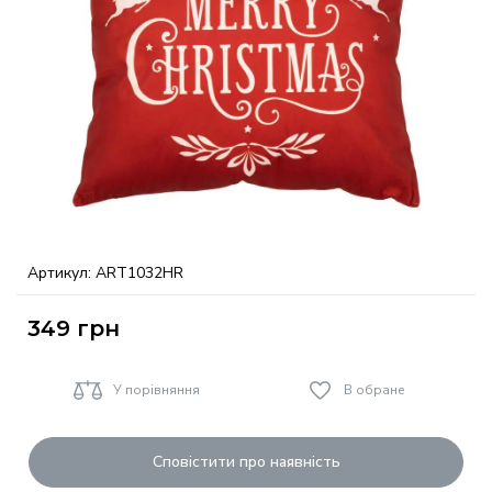
Артикул:
ART1032HR
349
грн
У порівняння
В обране
Сповістити про наявність