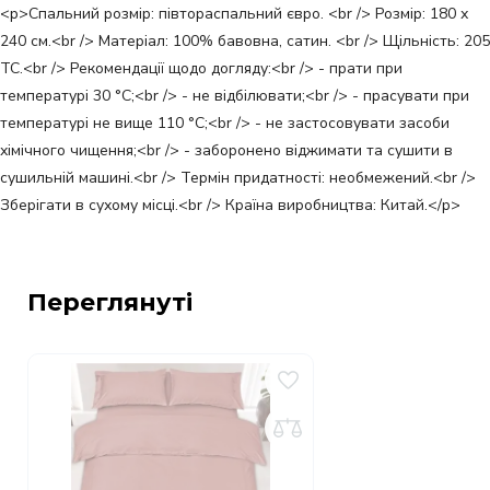
<p>Спальний розмір: півтораспальний євро. <br /> Розмір: 180 х
240 см.<br /> Матеріал: 100% бавовна, сатин. <br /> Щільність: 205
ТС.<br /> Рекомендації щодо догляду:<br /> - прати при
температурі 30 °С;<br /> - не відбілювати;<br /> - прасувати при
температурі не вище 110 °С;<br /> - не застосовувати засоби
хімічного чищення;<br /> - заборонено віджимати та сушити в
сушильній машині.<br /> Термін придатності: необмежений.<br />
Зберігати в сухому місці.<br /> Країна виробництва: Китай.</p>
Переглянуті