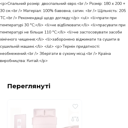
<p>Спальний розмір: двоспальний євро.<br /> Розмір: 180 х 200 +
30 см.<br /> Матеріал: 100% бавовна, сатин. <br /> Щільність: 205
ТС.<br /> Рекомендації щодо догляду:</p> <ul> <li>прати при
температурі 30 °С;</li> <li>не відбілювати;</li> <li>прасувати при
температурі не більше 110 °С;</li> <li>не застосовувати засоби
хімічного чищення;</li> <li>заборонено віджимати та сушити в
сушильній машині.</li> </ul> <p>Термін придатності:
необмежений.<br /> Зберігати в сухому місці.<br /> Країна
виробництва: Китай.</p>
Переглянуті