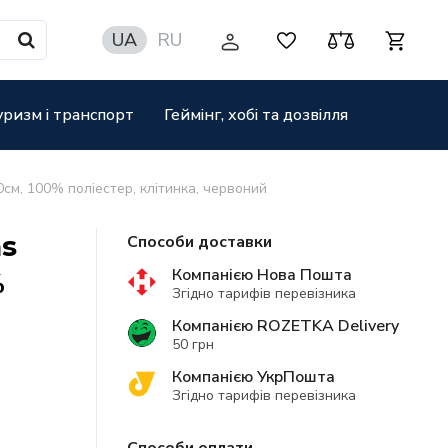
UA
RU
уризм і транспорт
Геймінг, хобі та дозвілля
0см, 100% поліестер, клітинка, червоний
as
Способи доставки
Компанією Нова Пошта
%
Згідно тарифів перевізника
Компанією ROZETKA Delivery
50 грн
Компанією УкрПошта
Згідно тарифів перевізника