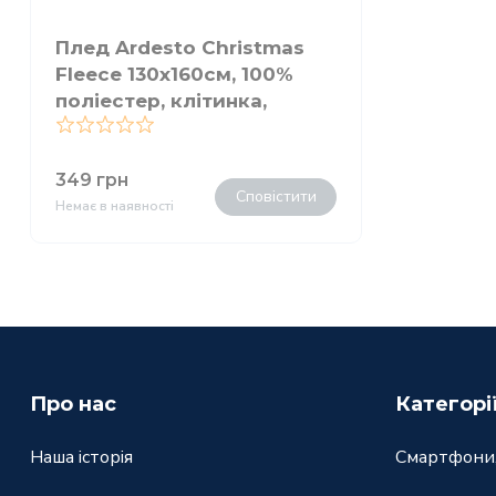
Плед Ardesto Christmas
Fleece 130x160см, 100%
поліестер, клітинка,
червоний
0
349
грн
Сповістити
Немає в наявності
Про нас
Категорі
Наша історія
Смартфони,