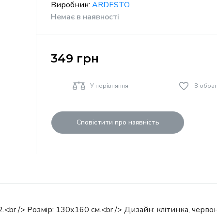
Виробник:
ARDESTO
Немає в наявності
349
грн
У порівняння
В обра
Сповістити про наявність
<br /> Розмір: 130х160 см.<br /> Дизайн: клітинка, червони