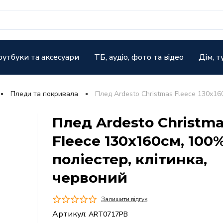
оутбуки та аксесуари
ТБ, аудіо, фото та відео
Дім, т
Пледи та покривала
Плед Ardesto Christmas Fleece 130x16
Плед Ardesto Christm
Fleece 130x160см, 100
поліестер, клітинка,
червоний
Залишити відгук
Артикул:
ART0717PB