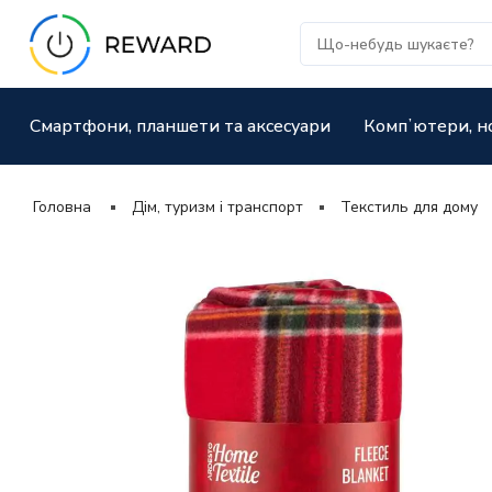
Смартфони, планшети та аксесуари
Компʼютери, н
Головна
Дім, туризм і транспорт
Текстиль для дому