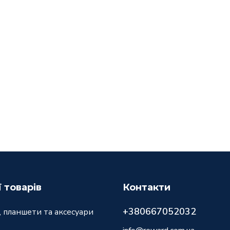
ї товарів
Контакти
+380667052032
 планшети та аксесуари