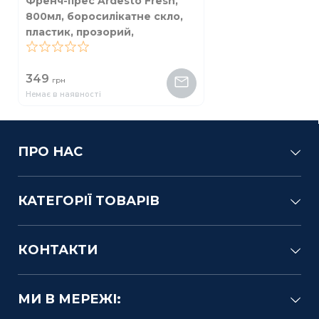
Френч-прес Ardesto Fresh,
800мл, боросилікатне скло,
пластик, прозорий,
блакитний
0
349
грн
Немає в наявності
ПРО НАС
КАТЕГОРІЇ ТОВАРІВ
КОНТАКТИ
МИ В МЕРЕЖІ: