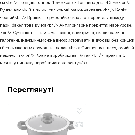
см.<br /> Товщина стінок: 1.5мм.<br /> Товщина дна: 4.3 мм.<br />
Ручки: алюміній + знімні силіконові ручки-накладки<br /> Колір:
чорний<br /> Кришка: термостійке скло з отвором для виходу
пари, бакелітова ручка<br /> Антипригарне покриття: мармурове.
<br /> Сумісність із плитами: газові, електричні, склокерамічні,
галогенні, індукційні.Можна використовувати в духовці без кришки
і без силіконових ручок-накладок.<br /> Очищення в посудомийній
машині: так<br /> Країна виробництва: Китай.<br /> Гарантія: 1
місяць у випадку виробничого дефекту</p>
Переглянуті