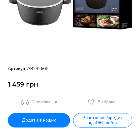
Артикул:
AR2426GE
1 459
грн
У порівняння
В обране
Розстрочка/кредит
Додати в кошик
від 486 грн/міс