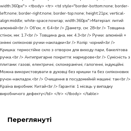
width:360px"> <tbody> <tr> <td style="border-bottom:none; border-
left:none; border-right:none; border-top:none; height:21px; vertical-
align:middle; white-space:nowrap; width:360px">Матеріал: литий
алюміній<br /> Об'єм, л: 6.4<br /> Діаметр, см: 28<br /> Товщина
стінок, мм: 1.7<br /> Товщина дна, мм: 4.3<br /> Ручки: алюміній +
знімні силіконові ручки-накладки<br /> Колір: чорний<br />
Кришка: термостійке скло з отвором для виходу пари, бакелітова
ручка.<br /> Антипригарне покриття: мармурове<br /> Сумісність з
плитами: газові, електричні, склокерамічні, галогенні, індукційні.
Можна використовувати в духовці без кришки та без силіконових
ручок-накладок.<br /> Очищення в посудомийній машині: так<br />
Країна виробник: Китай<br /> Гарантія: 1 місяць у випадку
виробничого дефекту</td> </tr> </tbody> </table>
Переглянуті