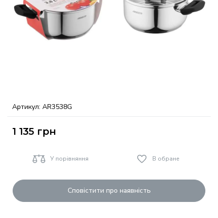
Артикул:
AR3538G
1 135
грн
У порівняння
В обране
Сповістити про наявність