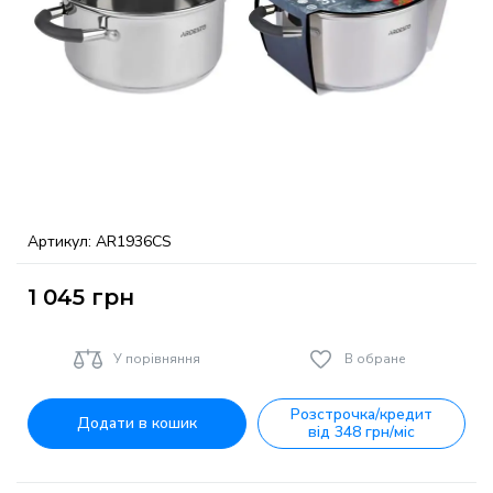
Артикул:
AR1936CS
1 045
грн
У порівняння
В обране
Розстрочка/кредит
Додати в кошик
від 348 грн/міс