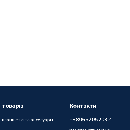
ї товарів
Контакти
+380667052032
 планшети та аксесуари