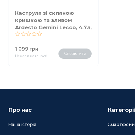
Каструля зі скляною
кришкою та зливом
Ardesto Gemini Lecco, 4.7л,
нержавіюча сталь
0
1 099
грн
Сповістити
Немає в наявності
Про нас
Категорі
Наша історія
Смартфони,