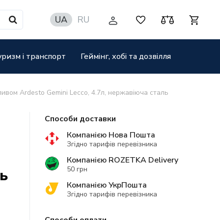
UA
RU
уризм і транспорт
Геймінг, хобі та дозвілля
ивом Ardesto Gemini Lecco, 4.7л, нержавіюча сталь
Способи доставки
Компанією Нова Пошта
Згідно тарифів перевізника
Компанією ROZETKA Delivery
50 грн
ь
Компанією УкрПошта
Згідно тарифів перевізника