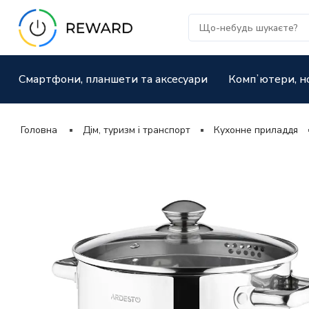
Смартфони, планшети та аксесуари
Компʼютери, н
Головна
Дім, туризм і транспорт
Кухонне приладдя