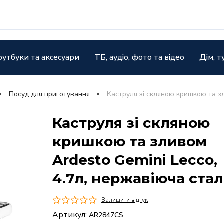
оутбуки та аксесуари
ТБ, аудіо, фото та відео
Дім, т
Посуд для приготування
Каструля зі скляною кришкою та зл
Каструля зі скляною
кришкою та зливом
Ardesto Gemini Lecco,
4.7л, нержавіюча стал
Залишити відгук
Артикул:
AR2847CS