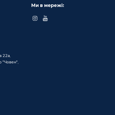
Ми в мережі:
а 22а,
 "Човен",