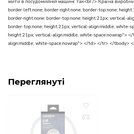
мити в посудомийній машині: так<br /> Країна виробниц
border-left:none; border-right:none; border-top:none; heigh
border-right:none; border-top:none; height:21px; vertical-a
border-top:none; height:21px; vertical-align:middle; white-
height:21px; vertical-align:middle; white-space:nowrap"> </
align:middle; white-space:nowrap"> </td> </tr> </tbody> 
Переглянуті