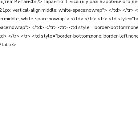
тва: Китай<br /> Гарантія: 1 місяць у разі виробничого деф
t:21px; vertical-align:middle; white-space:nowrap"> </td> </tr>
lign:middle; white-space:nowrap"> </td> </tr> <tr> <td style="b
space:nowrap"> </td> </tr> <tr> <td style="border-bottom:none; 
td> </tr> <tr> <td style="border-bottom:none; border-left:none; 
</table>