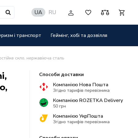
UA
RU
уризм і транспорт
Геймінг, хобі та дозвілля
остійке скло, нержавіюча сталь
i,
Способи доставки
Компанією Нова Пошта
о,
Згідно тарифів перевізника
Компанією ROZETKA Delivery
50 грн
Компанією УкрПошта
Згідно тарифів перевізника