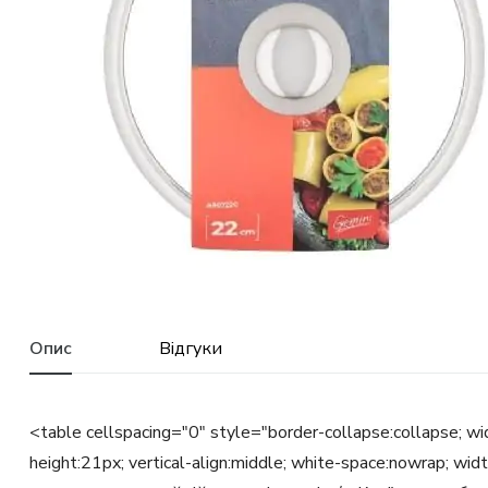
Опис
Відгуки
<table cellspacing="0" style="border-collapse:collapse; w
height:21px; vertical-align:middle; white-space:nowrap;