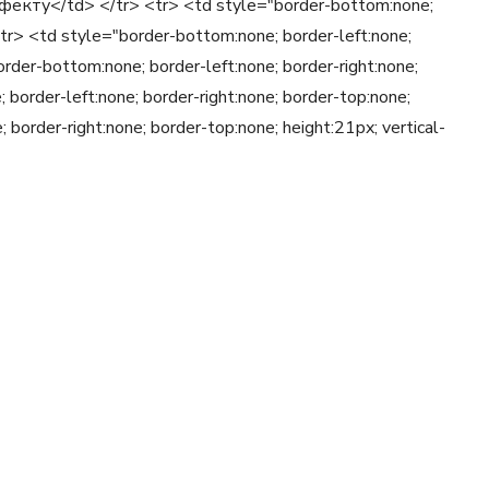
екту</td> </tr> <tr> <td style="border-bottom:none;
 <tr> <td style="border-bottom:none; border-left:none;
order-bottom:none; border-left:none; border-right:none;
border-left:none; border-right:none; border-top:none;
border-right:none; border-top:none; height:21px; vertical-