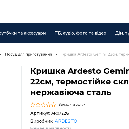
оутбуки та аксесуари
ТБ, аудіо, фото та відео
Дім, т
Посуд для приготування
Кришка Ardesto Gemini, 22см, терм
Кришка Ardesto Gemin
22см, термостійке скл
нержавіюча сталь
Залишити відгук
Артикул:
AR0722G
Виробник:
ARDESTO
Немає в наявності