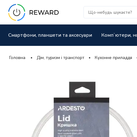
Смартфони, планшети та аксесуари
Компʼютери, н
Головна
Дім, туризм і транспорт
Кухонне приладдя