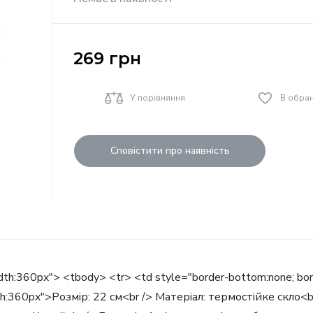
269
грн
У порівняння
В обра
Сповістити про наявність
idth:360px"> <tbody> <tr> <td style="border-bottom:none; borde
 width:360px">Розмір: 22 см<br /> Матеріал: термостійке скл