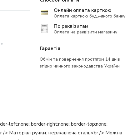
Способи оплати
Онлайн оплата карткою
Оплата карткою будь-якого банку
По реквізитам
Оплата на реквізити магазину
не
Гарантія
Обмін та повернення протягом 14 днів
згідно чинного законодавства України.
r-left:none; border-right:none; border-top:none;
о<br /> Матеріал ручки: нержавіюча сталь<br /> Можна