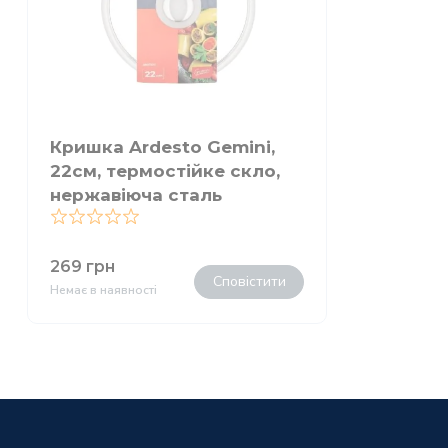
Кришка Ardesto Gemini,
22см, термостійке скло,
нержавіюча сталь
0
269
грн
Сповістити
Немає в наявності