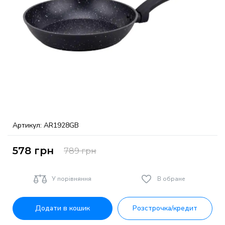
Артикул:
AR1928GB
578
грн
789
грн
У порівняння
В обране
Додати в кошик
Розстрочка/кредит