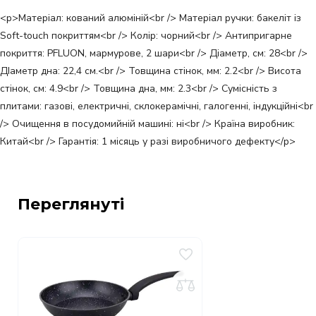
<p>Матеріал: кований алюміній<br /> Матеріал ручки: бакеліт із
Soft-touch покриттям<br /> Колір: чорний<br /> Антипригарне
покриття: PFLUON, мармурове, 2 шари<br /> Діаметр, см: 28<br />
ДІаметр дна: 22,4 см.<br /> Товщина стінок, мм: 2.2<br /> Висота
стінок, см: 4.9<br /> Товщина дна, мм: 2.3<br /> Сумісність з
плитами: газові, електричні, склокерамічні, галогенні, індукційні<br
/> Очищення в посудомийній машині: ні<br /> Країна виробник:
Китай<br /> Гарантія: 1 місяць у разі виробничого дефекту</p>
Переглянуті