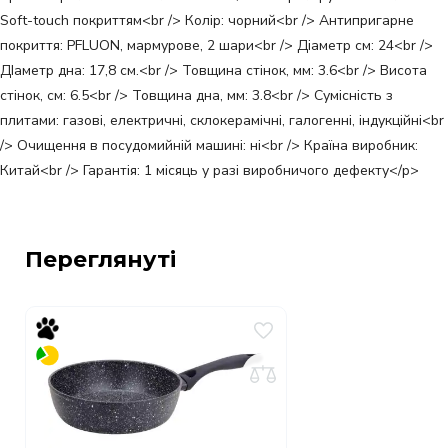
Soft-touch покриттям<br /> Колір: чорний<br /> Антипригарне
покриття: PFLUON, мармурове, 2 шари<br /> Діаметр см: 24<br />
ДІаметр дна: 17,8 см.<br /> Товщина стінок, мм: 3.6<br /> Висота
стінок, см: 6.5<br /> Товщина дна, мм: 3.8<br /> Сумісність з
плитами: газові, електричні, склокерамічні, галогенні, індукційні<br
/> Очищення в посудомийній машині: ні<br /> Країна виробник:
Китай<br /> Гарантія: 1 місяць у разі виробничого дефекту</p>
Переглянуті