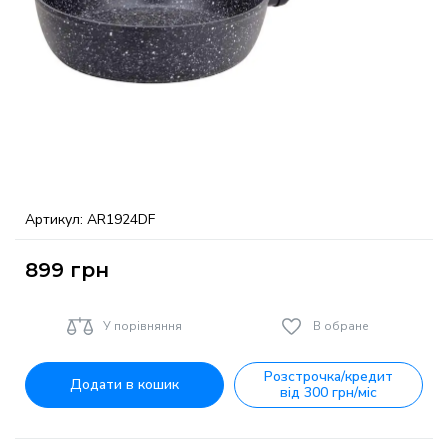
Артикул:
AR1924DF
899
грн
У порівняння
В обране
Розстрочка/кредит
Додати в кошик
від 300 грн/міс