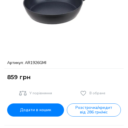
Артикул:
AR1926GMI
859
грн
У порівняння
В обране
Розстрочка/кредит
Додати в кошик
від 286 грн/міс