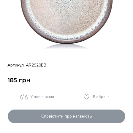
Артикул:
AR2920BB
185
грн
У порівняння
В обране
Сповістити про наявність