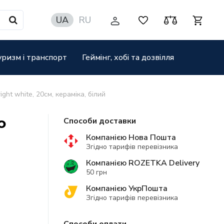
UA
RU
уризм і транспорт
Геймінг, хобі та дозвілля
ght white, 20см, кераміка, білий
o
Способи доставки
Компанією Нова Пошта
Згідно тарифів перевізника
Компанією ROZETKA Delivery
50 грн
Компанією УкрПошта
Згідно тарифів перевізника