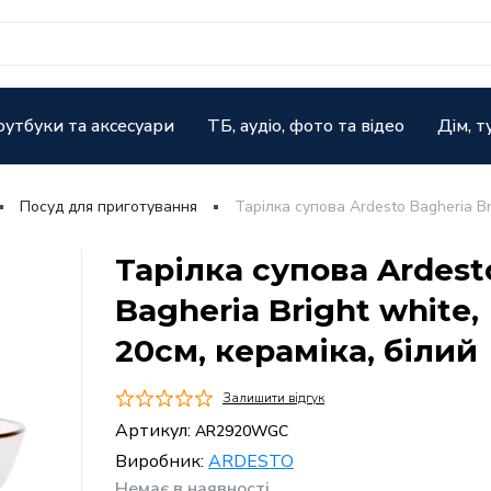
оутбуки та аксесуари
ТБ, аудіо, фото та відео
Дім, т
Посуд для приготування
Тарілка супова Ardesto Bagheria Bri
Тарілка супова Ardest
Bagheria Bright white,
20см, кераміка, білий
Залишити відгук
Артикул:
AR2920WGC
Виробник:
ARDESTO
Немає в наявності