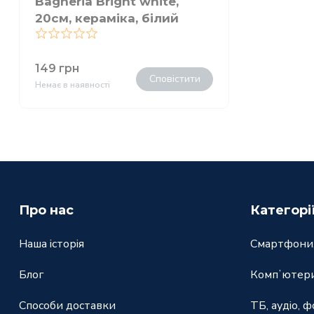
Bagheria Bright white,
20см, кераміка, білий
0
149
грн
Сповістити
Немає в наявності
Про нас
Категорі
Наша історія
Смартфони,
Блог
Компʼютери
Способи доставки
ТБ, аудіо, ф