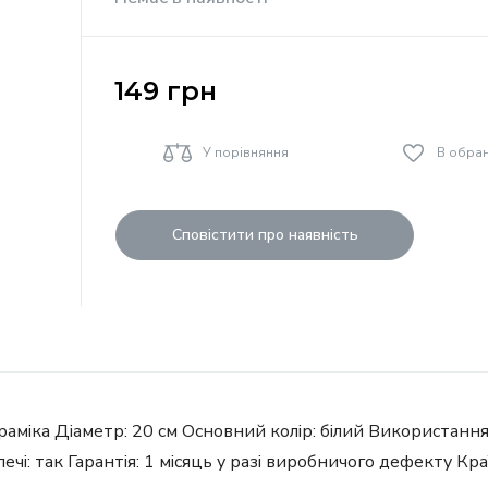
149
грн
У порівняння
В обра
Сповістити про наявність
 кераміка Діаметр: 20 см Основний колір: білий Використа
ечі: так Гарантія: 1 місяць у разі виробничого дефекту К