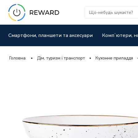
Смартфони, планшети та аксесуари
Компʼютери, н
Головна
Дім, туризм і транспорт
Кухонне приладдя