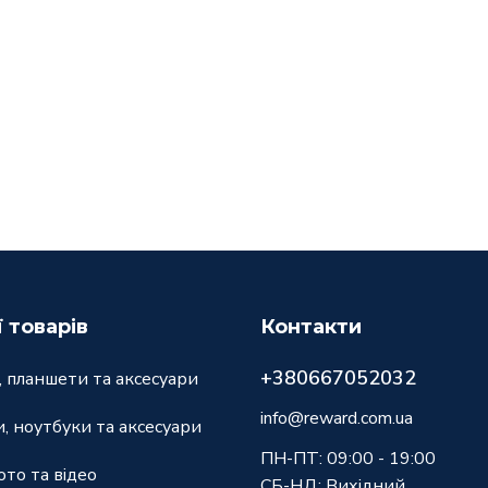
ї товарів
Контакти
+380667052032
 планшети та аксесуари
info@reward.com.ua
, ноутбуки та аксесуари
ПН-ПТ: 09:00 - 19:00
ото та відео
СБ-НД: Вихідний