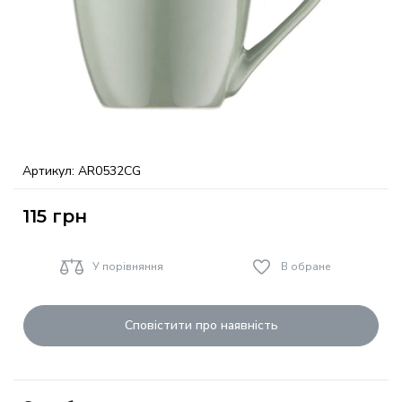
Артикул:
AR0532CG
115
грн
У порівняння
В обране
Сповістити про наявність