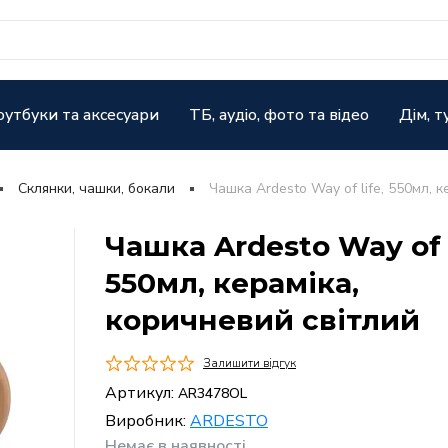
оутбуки та аксесуари
ТБ, аудіо, фото та відео
Дім, т
Склянки, чашки, бокали
Чашка Ardesto Way of life, 550мл, 
Чашка Ardesto Way of l
550мл, кераміка,
коричневий світлий
Залишити відгук
Артикул:
AR3478OL
Виробник:
ARDESTO
Немає в наявності