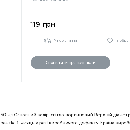
119
грн
У порівняння
В обра
Сповістити про наявність
м: 550 мл Основний колір: світло-коричневий Верхній діамет
Гарантія: 1 місяць у разі виробничого дефекту Країна виро