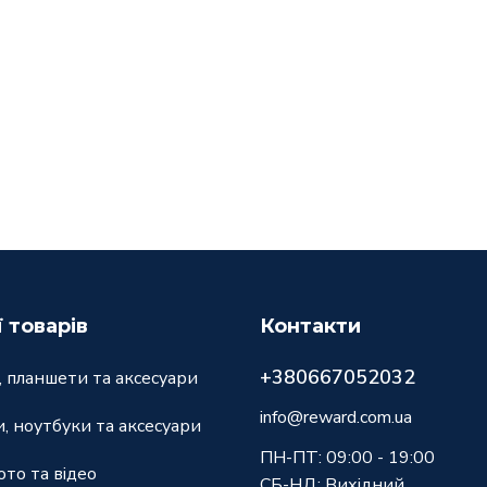
ї товарів
Контакти
+380667052032
 планшети та аксесуари
info@reward.com.ua
, ноутбуки та аксесуари
ПН-ПТ: 09:00 - 19:00
ото та відео
СБ-НД: Вихідний