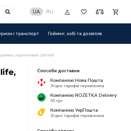
UA
RU
уризм і транспорт
Геймінг, хобі та дозвілля
кераміка, коричневий світлий
ife,
Способи доставки
Компанією Нова Пошта
Згідно тарифів перевізника
Компанією ROZETKA Delivery
50 грн
Компанією УкрПошта
Згідно тарифів перевізника