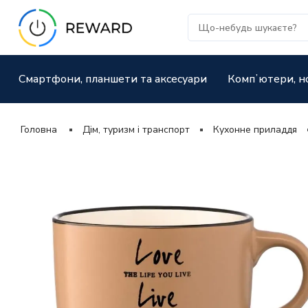
Смартфони, планшети та аксесуари
Компʼютери, н
Головна
Дім, туризм і транспорт
Кухонне приладдя