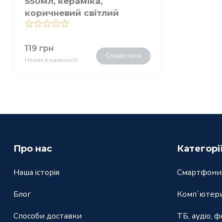
550мл, кераміка,
коричневий світлий
0
119
грн
Сповістити
Немає в наявності
Про нас
Категорі
Наша історія
Смартфони,
Блог
Компʼютери
Способи доставки
ТБ, аудіо, ф