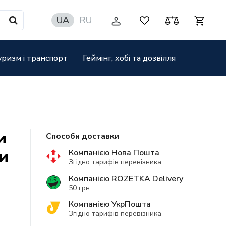
UA
RU
уризм і транспорт
Геймінг, хобі та дозвілля
и
Способи доставки
Компанією Нова Пошта
и
Згідно тарифів перевізника
Компанією ROZETKA Delivery
50 грн
Компанією УкрПошта
Згідно тарифів перевізника