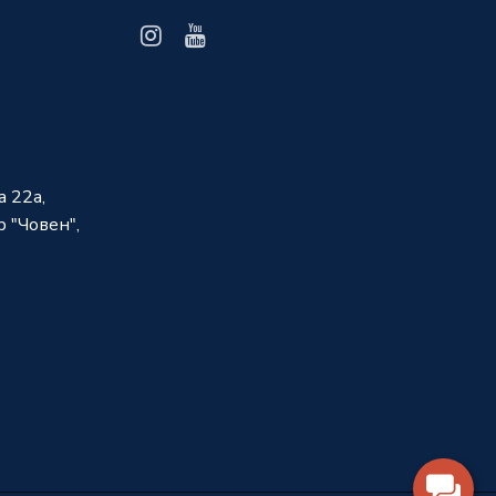
а 22а,
 "Човен",