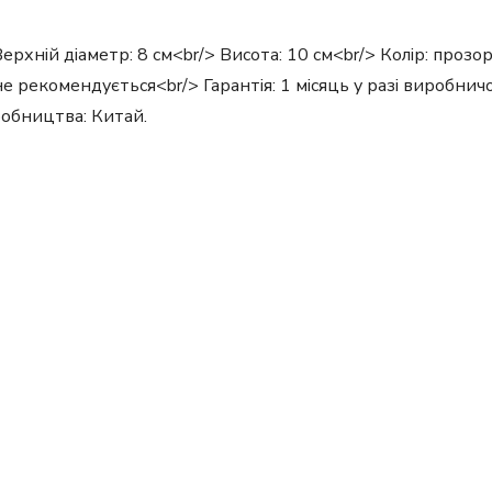
ерхній діаметр: 8 см<br/> Висота: 10 см<br/> Колір: прозори
не рекомендується<br/> Гарантія: 1 місяць у разі виробн
робництва: Китай.