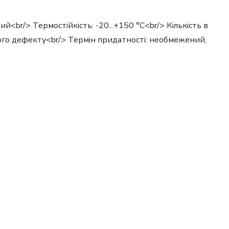
й<br/> Термостійкість: -20...+150 °C<br/> Кількість в
ичого дефекту<br/> Термін придатності: необмежений,