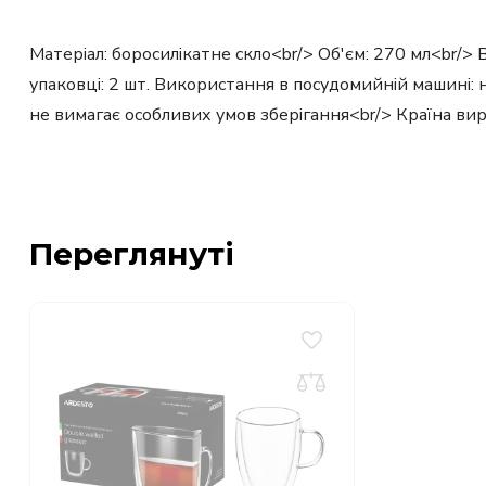
Матеріал: боросилікатне скло<br/> Об'єм: 270 мл<br/> В
упаковці: 2 шт. Використання в посудомийній машині: 
не вимагає особливих умов зберігання<br/> Країна ви
Переглянуті