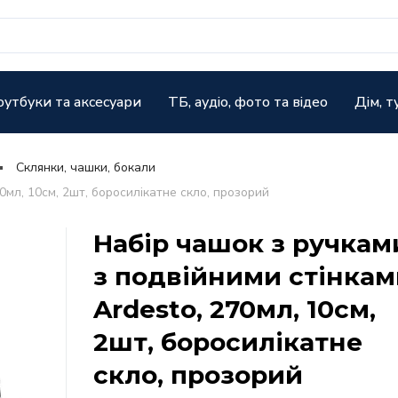
оутбуки та аксесуари
ТБ, аудіо, фото та відео
Дім, т
Склянки, чашки, бокали
0мл, 10см, 2шт, боросилікатне скло, прозорий
Набір чашок з ручкам
з подвійними стінкам
Ardesto, 270мл, 10см,
2шт, боросилікатне
скло, прозорий