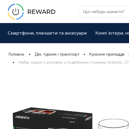
Смартфони, планшети та аксесуари
Компʼютери, н
Головна
Дім, туризм і транспорт
Кухонне приладдя
Набір чашок з ручками з подвійними стінками Ardesto, 27