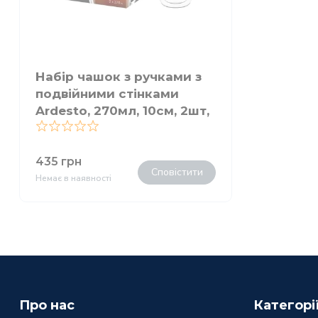
Набір чашок з ручками з
подвійними стінками
Ardesto, 270мл, 10см, 2шт,
боросилікатне скло,
прозорий
0
435
грн
Сповістити
Немає в наявності
Про нас
Категорі