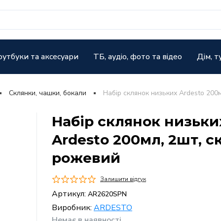
оутбуки та аксесуари
ТБ, аудіо, фото та відео
Дім, т
Склянки, чашки, бокали
Набір склянок низьких Ardesto 200м
Набір склянок низьки
Ardesto 200мл, 2шт, с
рожевий
Залишити відгук
Артикул:
AR2620SPN
Виробник:
ARDESTO
Немає в наявності