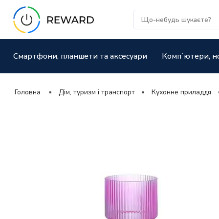
Смартфони, планшети та аксесуари
Компʼютери, н
Головна
Дім, туризм і транспорт
Кухонне приладдя