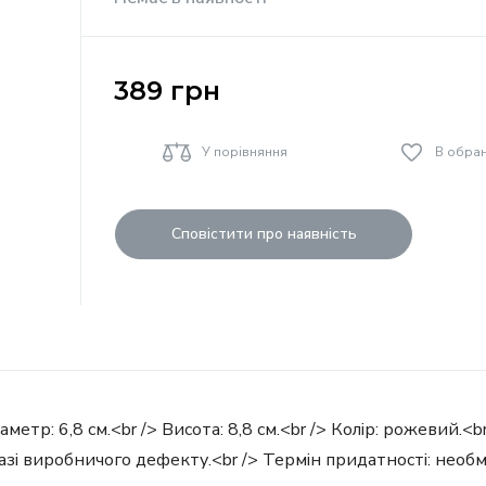
389
грн
У порівняння
В обра
Сповістити про наявність
іаметр: 6,8 см.<br /> Висота: 8,8 см.<br /> Колір: рожевий.
у разі виробничого дефекту.<br /> Термін придатності: не