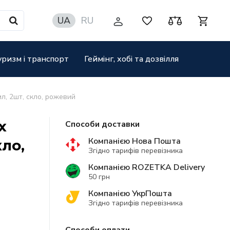
UA
RU
уризм і транспорт
Геймінг, хобі та дозвілля
л, 2шт, скло, рожевий
х
Способи доставки
Компанією Нова Пошта
кло,
Згідно тарифів перевізника
Компанією ROZETKA Delivery
50 грн
Компанією УкрПошта
Згідно тарифів перевізника