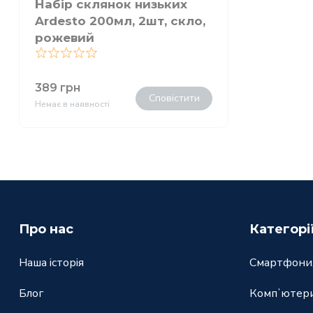
Набір склянок низьких
Ardesto 200мл, 2шт, скло,
рожевий
0
389
грн
Сповістити
Немає в наявності
Про нас
Категорі
Наша історія
Смартфони,
Блог
Компʼютери