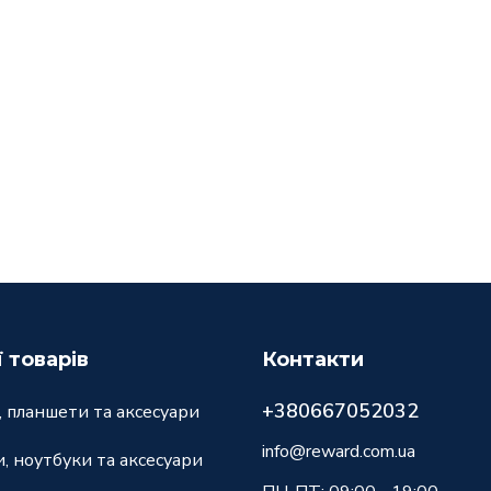
ї товарів
Контакти
+380667052032
 планшети та аксесуари
info@reward.com.ua
, ноутбуки та аксесуари