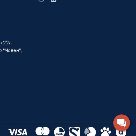
а 22а,
 "Човен",