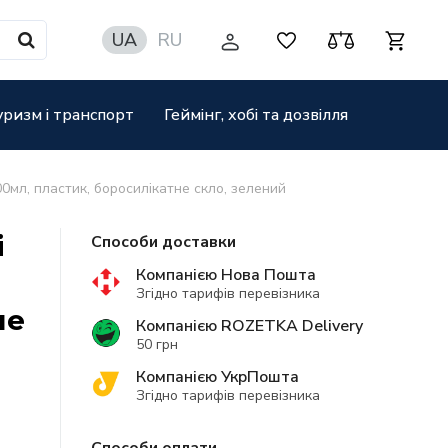
UA
RU
уризм і транспорт
Геймінг, хобі та дозвілля
0мл, пластик, боросилікатне скло, зелений
i
Способи доставки
Компанією Нова Пошта
Згідно тарифів перевізника
не
Компанією ROZETKA Delivery
50 грн
Компанією УкрПошта
Згідно тарифів перевізника