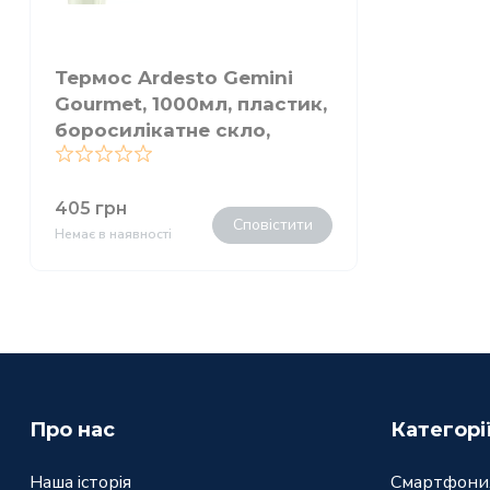
Термос Ardesto Gemini
Gourmet, 1000мл, пластик,
боросилікатне скло,
зелений
0
405
грн
Сповістити
Немає в наявності
Про нас
Категорі
Наша історія
Смартфони,