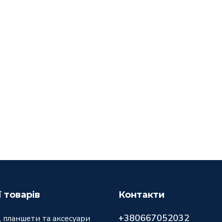
ї товарів
Контакти
+380667052032
 планшети та аксесуари