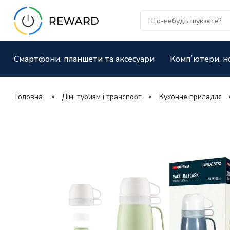
Смартфони, планшети та аксесуари
Компʼютери, н
Головна
Дім, туризм і транспорт
Кухонне приладдя