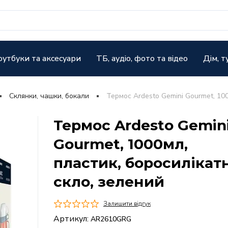
оутбуки та аксесуари
ТБ, аудіо, фото та відео
Дім, т
Склянки, чашки, бокали
Термос Ardesto Gemini Gourmet, 100
Термос Ardesto Gemin
Gourmet, 1000мл,
пластик, боросилікат
скло, зелений
Залишити відгук
Артикул:
AR2610GRG