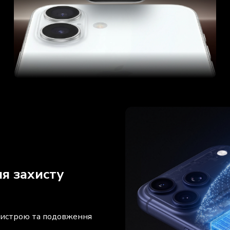
я захисту
ристрою та подовження