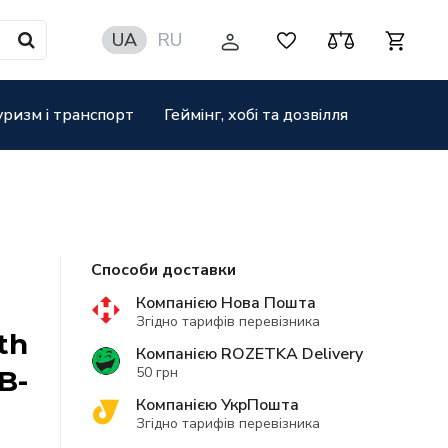
UA
RU
уризм і транспорт
Геймінг, хобі та дозвілля
Способи доставки
Компанією Нова Пошта
Згідно тарифів перевізника
th
Компанією ROZETKA Delivery
50 грн
B-
Компанією УкрПошта
Згідно тарифів перевізника