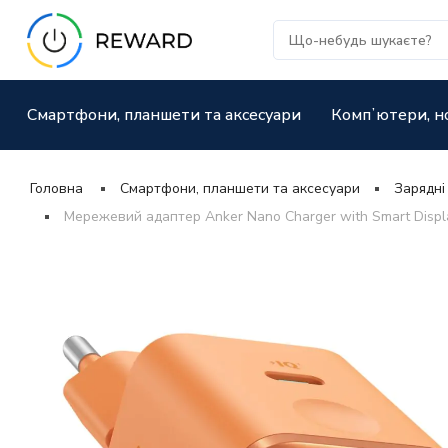
Смартфони, планшети та аксесуари
Компʼютери, н
Головна
Смартфони, планшети та аксесуари
Зарядні
Мережевий адаптер Anker Nano Charger with Smart Displ