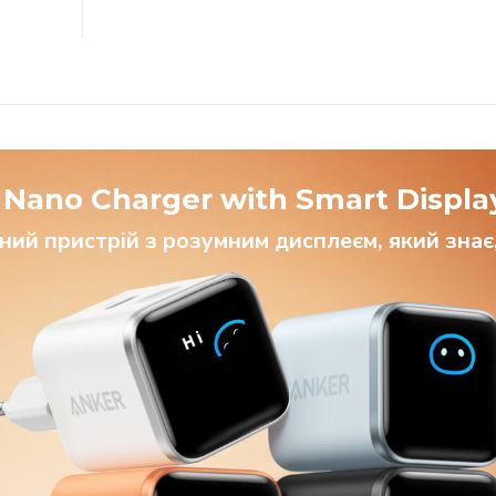
 Nano Charger with Smart Displa
ий пристрій з розумним дисплеєм, який знає