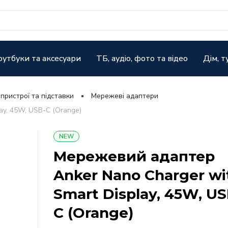
оутбуки та аксесуари
ТБ, аудіо, фото та відео
Дім, т
 пристрої та підставки
Мережеві адаптери
ay, 45W, USB-C (Orange)
NEW
Мережевий адаптер
Anker Nano Charger wi
Smart Display, 45W, US
C (Orange)