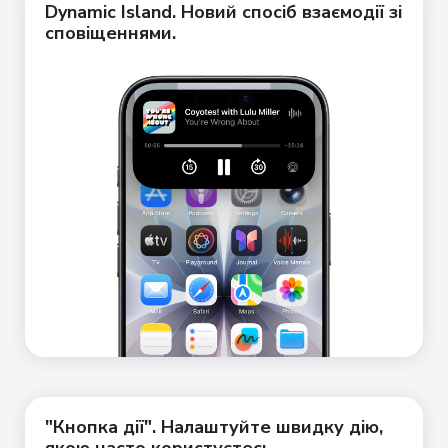
Dynamic Island. Новий спосіб взаємодії зі
сповіщеннями.
"Кнопка дії". Налаштуйте швидку дію,
якою часто користуєтесь.