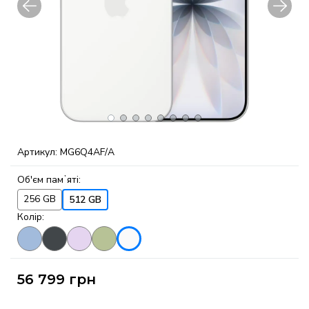
Артикул:
MG6Q4AF/A
Об'єм памʼяті:
256 GB
512 GB
Колір:
56 799
грн