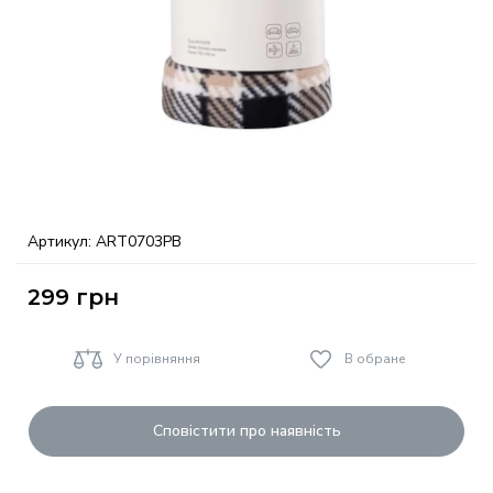
Артикул:
ART0703PB
299
грн
У порівняння
В обране
Сповістити про наявність