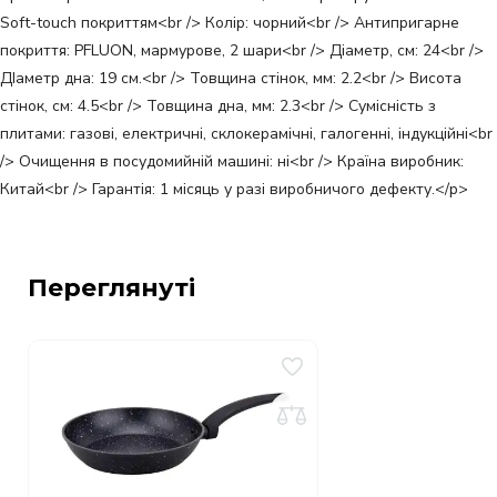
Soft-touch покриттям<br /> Колір: чорний<br /> Антипригарне
покриття: PFLUON, мармурове, 2 шари<br /> Діаметр, см: 24<br />
ДІаметр дна: 19 см.<br /> Товщина стінок, мм: 2.2<br /> Висота
стінок, см: 4.5<br /> Товщина дна, мм: 2.3<br /> Сумісність з
плитами: газові, електричні, склокерамічні, галогенні, індукційні<br
/> Очищення в посудомийній машині: ні<br /> Країна виробник:
Китай<br /> Гарантія: 1 місяць у разі виробничого дефекту.</p>
Переглянуті