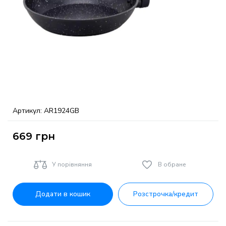
Артикул:
AR1924GB
669
грн
У порівняння
В обране
Додати в кошик
Розстрочка/кредит