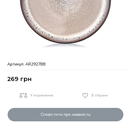
Артикул:
AR2927BB
269
грн
У порівняння
В обране
Сповістити про наявність